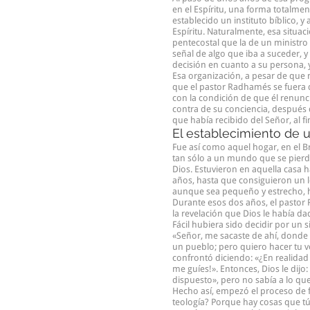
en el Espíritu, una forma totalme
establecido un instituto bíblico, y 
Espíritu. Naturalmente, esa situa
pentecostal que la de un ministro 
señal de algo que iba a suceder, y
decisión en cuanto a su persona, y
Esa organización, a pesar de que n
que el pastor Radhamés se fuera de
con la condición de que él renunci
contra de su conciencia, después 
que había recibido del Señor, al fi
El establecimiento de
Fue así como aquel hogar, en el B
tan sólo a un mundo que se pierde
Dios. Estuvieron en aquella casa h
años, hasta que consiguieron un l
aunque sea pequeño y estrecho, ha
Durante esos dos años, el pastor
la revelación que Dios le había d
Fácil hubiera sido decidir por un 
«Señor, me sacaste de ahí, donde
un pueblo; pero quiero hacer tu vo
confrontó diciendo: «¿En realidad
me guíes!». Entonces, Dios le dijo: 
dispuesto», pero no sabía a lo qu
Hecho así, empezó el proceso de f
teología? Porque hay cosas que tú