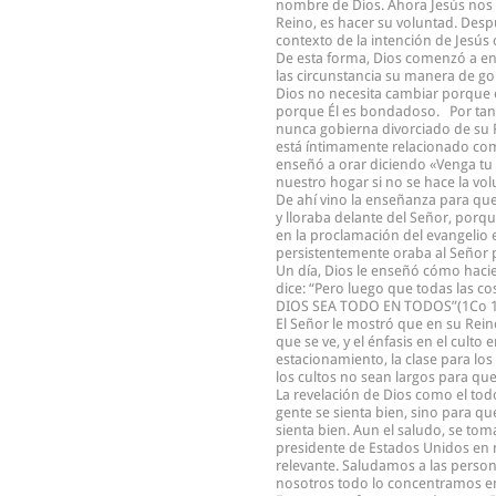
nombre de Dios. Ahora Jesús nos e
Reino, es hacer su voluntad. Despu
contexto de la intención de Jesús
De esta forma, Dios comenzó a en
las circunstancia su manera de go
Dios no necesita cambiar porque e
porque Él es bondadoso. Por tanto
nunca gobierna divorciado de su R
está íntimamente relacionado como
enseñó a orar diciendo «Venga tu r
nuestro hogar si no se hace la vol
De ahí vino la enseñanza para qu
y lloraba delante del Señor, porqu
en la proclamación del evangelio en
persistentemente oraba al Señor p
Un día, Dios le enseñó cómo hacien
dice: “Pero luego que todas las co
DIOS SEA TODO EN TODOS”(1Co 15:28
El Señor le mostró que en su Rein
que se ve, y el énfasis en el culto
estacionamiento, la clase para los 
los cultos no sean largos para que
La revelación de Dios como el todo
gente se sienta bien, sino para qu
sienta bien. Aun el saludo, se tom
presidente de Estados Unidos en 
relevante. Saludamos a las person
nosotros todo lo concentramos en 