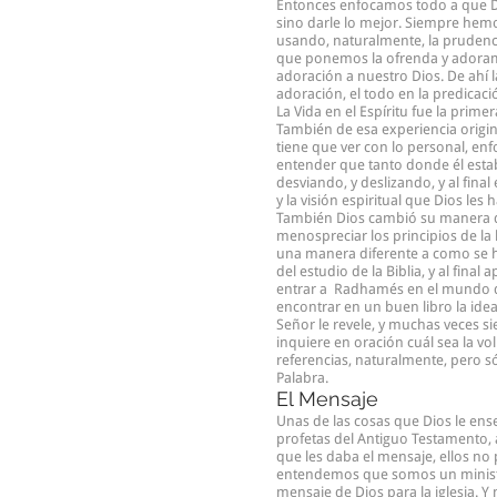
Entonces enfocamos todo a que Di
sino darle lo mejor. Siempre hemo
usando, naturalmente, la prudenci
que ponemos la ofrenda y adoramo
adoración a nuestro Dios. De ahí l
adoración, el todo en la predicació
La Vida en el Espíritu fue la prim
También de esa experiencia originó 
tiene que ver con lo personal, enfo
entender que tanto donde él esta
desviando, y deslizando, y al final
y la visión espiritual que Dios les 
También Dios cambió su manera de p
menospreciar los principios de l
una manera diferente a como se h
del estudio de la Biblia, y al fina
entrar a Radhamés en el mundo de 
encontrar en un buen libro la idea
Señor le revele, y muchas veces si
inquiere en oración cuál sea la vol
referencias, naturalmente, pero s
Palabra.
El Mensaje
Unas de las cosas que Dios le ens
profetas del Antiguo Testamento,
que les daba el mensaje, ellos no
entendemos que somos un ministeri
mensaje de Dios para la iglesia.