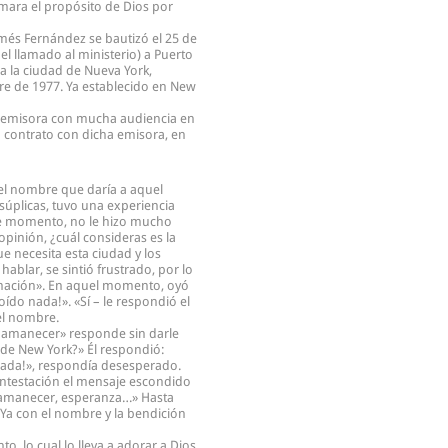
imara el propósito de Dios por
més Fernández se bautizó el 25 de
el llamado al ministerio) a Puerto
a la ciudad de Nueva York,
re de 1977. Ya establecido en New
na emisora con mucha audiencia en
n contrato con dicha emisora, en
el nombre que daría a aquel
súplicas, tuvo una experiencia
se momento, no le hizo mucho
pinión, ¿cuál consideras es la
e necesita esta ciudad y los
ablar, se sintió frustrado, por lo
ramación». En aquel momento, oyó
oído nada!». «Sí – le respondió el
el nombre.
Un amanecer» responde sin darle
 de New York?» Él respondió:
nada!», respondía desesperado.
 contestación el mensaje escondido
 amanecer, esperanza…» Hasta
 Ya con el nombre y la bendición
, lo cual lo lleva a adorar a Dios