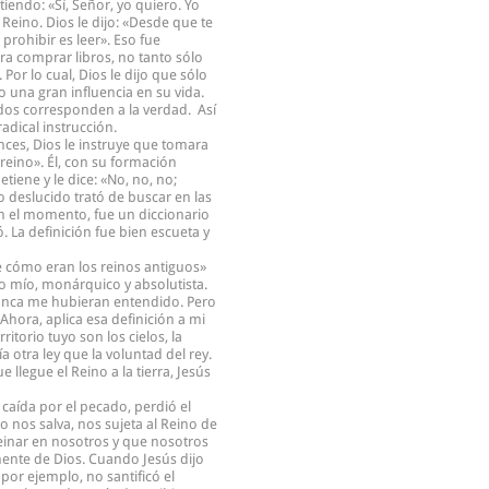
iendo: «Sí, Señor, yo quiero. Yo
 Reino. Dios le dijo: «Desde que te
 prohibir es leer». Eso fue
ra comprar libros, no tanto sólo
Por lo cual, Dios le dijo que sólo
o una gran influencia en su vida.
idos corresponden a la verdad. Así
adical instrucción.
onces, Dios le instruye que tomara
 reino». Él, con su formación
tiene y le dice: «No, no, no;
o deslucido trató de buscar en las
n el momento, fue un diccionario
. La definición fue bien escueta y
me cómo eran los reinos antiguos»
no mío, monárquico y absolutista.
 nunca me hubieran entendido. Pero
ora, aplica esa definición a mi
ritorio tuyo son los cielos, la
ía otra ley que la voluntad del rey.
 llegue el Reino a la tierra, Jesús
caída por el pecado, perdió el
 nos salva, nos sujeta al Reino de
 reinar en nosotros y que nosotros
mente de Dios. Cuando Jesús dijo
por ejemplo, no santificó el