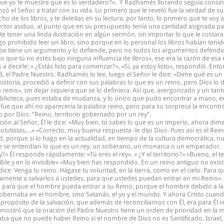
 que yo te muestre que es lo verdadero?». Y Radhamés llorando seguía consint
zó el Señor a tratar con su vida. Lo primero que le reveló fue la verdad de su
 de los libros, y te deleitas en su lectura, por tanto, lo primero que te voy a
ector asiduo, al punto que en su presupuesto tenía una cantidad asignada pa
e tener una linda ilustración en algún sermón, sin importar lo que le costara. 
lgo prohibido leer un libro, sino porque en lo personal los libros habían tenid
cribe tiene un argumento y lo defiende, pero no todos los argumentos defend
 que tú no estés bajo ninguna influencia de libros», ese era la razón de esa r
a decirle: « ¿Estás listo para comenzar?», «Sí, ya estoy listo», respondió. Ent
3, el Padre Nuestro. Radhamés lo lee, luego el Señor le dice: «Dime qué es un
istoria, procedió a definir con sus palabras lo que es un reino, pero Dios lo de
 reino», sin dejar siquiera que se lo definiera. Así que, avergonzado y un tant
blioteca, pues estaba de mudanza, y lo único que pudo encontrar a mano, e
fue que ahí no aparecería la palabra reino, pero para su sorpresa la encontró
o por Dios: “Reino, territorio gobernado por un rey”.
ción al Señor, Él le dice: «Muy bien, tú sabes lo que es un imperio, ahora di
olutistas,…» «Correcto, muy buena respuesta -le dijo Dios- Pues así es el Rei
d, porque si lo hago en la actualidad, en tiempo de la cultura democrática,
 se entendían lo que es un rey, un soberano, un monarca o un emperador. Ah
?» Él responde rápidamente: «Tú eres el rey». « ¿Y el territorio?» «Bueno, el ter
isible y en lo invisible» «Muy bien has respondido. En un reino antiguo no exist
ce: Venga tu reino. Hágase tu voluntad, en la tierra, como en el cielo. Para que
ramente a salvarlos a ustedes, para que ustedes puedan entrar en mi Reino».
s para que el hombre pueda entrar a su Reino, porque el hombre debido a la 
gobernaba en el hombre, sino Satanás, el yo y el mundo. Y ahora Cristo cuando
l propósito de la salvación, que además de reconciliarnos con Él, era para Él
 mostró que la oración del Padre Nuestro tiene un orden de prioridad en la 
ba que no puede haber Reino si el nombre de Dios no es Santificado. Israel, 