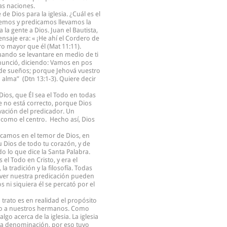
las naciones.
e Dios para la iglesia. ¿Cuál es el
acemos y predicamos llevamos la
la gente a Dios. Juan el Bautista,
ensaje era: « ¡He ahí el Cordero de
ro mayor que él (Mat 11:11).
Cuando se levantare en medio de ti
 anunció, diciendo: Vamos en pos
or de sueños; porque Jehová vuestro
 alma” (Dtn 13:1-3). Quiere decir
 Dios, que Él sea el Todo en todas
je no está correcto, porque Dios
ivación del predicador. Un
 como el centro. Hecho así, Dios
focamos en el temor de Dios, en
tu Dios de todo tu corazón, y de
o lo que dice la Santa Palabra.
 el Todo en Cristo, y era el
 tradición y la filosofía. Todas
 ver nuestra predicación pueden
ni siquiera él se percató por el
trato es en realidad el propósito
ando a nuestros hermanos. Como
go acerca de la iglesia. La iglesia
 la denominación, por eso tuvo