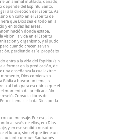
rle un animal mutilado, dañado,
o depende del Espíritu Santo,
 a la dirección del Espíritu. Así
no un culto en el Espíritu de
anera que Dios sea el todo en la
io y en todas las áreas.
a denominación donde estaba.
visión, la vida en el Espíritu
rganización y organismo, y él pudo
 pero cuando crecen se van
ización, perdiendo así el propósito
 entra a la vida del Espíritu (sin
 a formar en la predicación, de
e una enseñanza la cual extrae
e ese momento, Dios comienza a
a Biblia a buscar un tema, o
ta al lado para escribir lo que el
ga el momento de predicar, sólo
 reveló. Consulta libros de
ero el tema se lo da Dios por la
 con un mensaje. Por eso, los
do a través de ellos, era Dios
aje, y en ese sentido nosotros
 el futuro, sino el que tiene un
ico, no tanto porque Radhamés