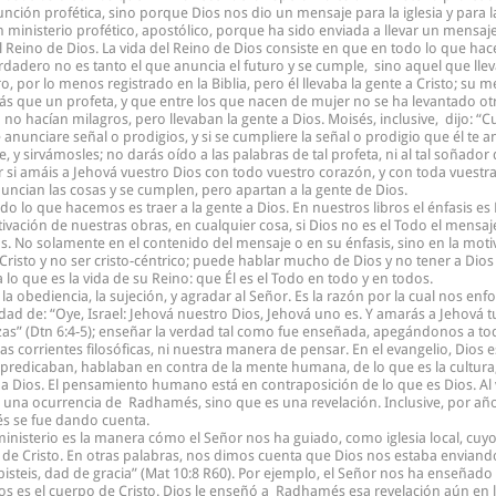
 unción profética, sino porque Dios nos dio un mensaje para la iglesia y para 
ministerio profético, apostólico, porque ha sido enviada a llevar un mensaje d
l Reino de Dios. La vida del Reino de Dios consiste en que en todo lo que h
rdadero no es tanto el que anuncia el futuro y se cumple, sino aquel que lleva 
, por lo menos registrado en la Biblia, pero él llevaba la gente a Cristo; su m
 más que un profeta, y que entre los que nacen de mujer no se ha levantado ot
o hacían milagros, pero llevaban la gente a Dios. Moisés, inclusive, dijo: “
 anunciare señal o prodigios, y si se cumpliere la señal o prodigio que él te
, y sirvámosles; no darás oído a las palabras de tal profeta, ni al tal soñad
 si amáis a Jehová vuestro Dios con todo vuestro corazón, y con toda vuestra
ncian las cosas y se cumplen, pero apartan a la gente de Dios.
odo lo que hacemos es traer a la gente a Dios. En nuestros libros el énfasis es
otivación de nuestras obras, en cualquier cosa, si Dios no es el Todo el mensa
as. No solamente en el contenido del mensaje o en su énfasis, sino en la mot
sto y no ser cristo-céntrico; puede hablar mucho de Dios y no tener a Dios
o que es la vida de su Reino: que Él es el Todo en todo y en todos.
 la obediencia, la sujeción, y agradar al Señor. Es la razón por la cual nos en
icidad de: “Oye, Israel: Jehová nuestro Dios, Jehová uno es. Y amarás a Jehová 
zas” (Dtn 6:4-5); enseñar la verdad tal como fue enseñada, apegándonos a tod
s corrientes filosóficas, ni nuestra manera de pensar. En el evangelio, Dios es
edicaban, hablaban en contra de la mente humana, de lo que es la cultura, la
 a Dios. El pensamiento humano está en contraposición de lo que es Dios. Al
una ocurrencia de Radhamés, sino que es una revelación. Inclusive, por años 
s se fue dando cuenta.
inisterio es la manera cómo el Señor nos ha guiado, como iglesia local, cuyo 
po de Cristo. En otras palabras, nos dimos cuenta que Dios nos estaba envi
ibisteis, dad de gracia” (Mat 10:8 R60). Por ejemplo, el Señor nos ha enseñado al
Dios es el cuerpo de Cristo. Dios le enseñó a Radhamés esa revelación aún en