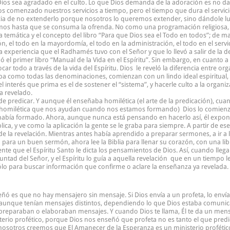
os sea agradado en el culto. Lo que Dios demanda de la adoración es no da
s comenzado nuestros servicios a tiempo, pero el tiempo que dura el servici
a de no extenderlo porque nosotros lo queremos extender, sino dándole lugar
s hasta que se consuma la ofrenda. No como una programación religiosa, si
a temática y el concepto del libro “Para que Dios sea el Todo en todos”; de m
n, el todo en la mayordomía, el todo en la administración, el todo en el servic
era experiencia que el Radhamés tuvo con el Señor y que lo llevó a salir de l
el primer libro “Manual de la Vida en el Espíritu”. Sin embargo, en cuanto a la 
car todo a través de la vida del Espíritu. Dios le reveló la diferencia entre o
ba como todas las denominaciones, comienzan con un lindo ideal espiritual,
 el interés que prima es el de sostener el “sistema”, y hacerle culto a la organ
ha revelado.
redicar. Y aunque él enseñaba homilética (el arte de la predicación), cuando
a homilética que nos ayudan cuando nos estamos formando) Dios lo comienza
abía formado. Ahora, aunque nunca está pensando en hacerlo así, él expon
l aplica, y ve como la aplicación la gente se le graba para siempre. A partir d
la revelación. Mientras antes había aprendido a preparar sermones, a ir a l
 para un buen sermón, ahora lee la Biblia para llenar su corazón, con una libre
ente que el Espíritu Santo le dicta los pensamientos de Dios. Así, cuando lle
untad del Señor, y el Espíritu lo guía a aquella revelación que en un tiempo le
ólo para buscar información que confirme o aclare la enseñanza ya revelada. P
eñó es que no hay mensajero sin mensaje. Si Dios envía a un profeta, lo envía
 aunque tenían mensajes distintos, dependiendo lo que Dios estaba comunican
 preparaban o elaboraban mensajes. Y cuando Dios te llama, Él te da un mens
o profético, porque Dios nos enseñó que profeta no es tanto el que predice
 Y nosotros creemos que El Amanecer de la Esperanza es un ministerio profét