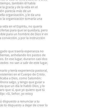
 tiempo, también él había
 la gracia y de la vida en el
ción parecía más de un
ella organización, y le da una
mpo la organización tomaría una
 vida en el Espíritu, no quería
 ofertas para que se quedara, pero
osible para un hombre de Dios ir en
convicción, y por la instrucción
legado que traería esperanza no
dientas, anhelando los pastos de
os. En ese lugar, duraron casi dos
edes no van a salir de este lugar,
rio y tenía experiencia pastoral,
xistentes en el Cuerpo de Cristo.
uplicaba a Dios, como Salomón:
hora salgo, y tengo que guiar a
ta que un día le habló Dios, y lo
aro que sí, que yo quiero que tú
ijo: «Sí, Señor, yo estoy
ú dispuesto a renunciar a tu
s tú dispuesto a dejar de creer lo