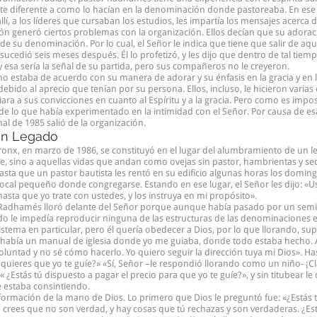
nte diferente a como lo hacían en la denominación donde pastoreaba. En ese
allí, a los líderes que cursaban los estudios, les impartía los mensajes acerca de
ción generó ciertos problemas con la organización. Ellos decían que su adora
de su denominación. Por lo cual, el Señor le indica que tiene que salir de aqu
 sucedió seis meses después. Él lo profetizó, y les dijo que dentro de tal tie
 esa sería la señal de su partida, pero sus compañeros no le creyeron.
o estaba de acuerdo con su manera de adorar y su énfasis en la gracia y en la
bido al aprecio que tenían por su persona. Ellos, incluso, le hicieron varias
ara a sus convicciones en cuanto al Espíritu y a la gracia. Pero como es imp
de lo que había experimentado en la intimidad con el Señor. Por causa de esa 
nal de 1985 salió de la organización.
 un Legado
ronx, en marzo de 1986, se constituyó en el lugar del alumbramiento de un 
, sino a aquellas vidas que andan como ovejas sin pastor, hambrientas y se
asta que un pastor bautista les rentó en su edificio algunas horas los doming
ocal pequeño donde congregarse. Estando en ese lugar, el Señor les dijo: «Ust
sta que yo trate con ustedes, y los instruya en mi propósito».
 Radhamés lloró delante del Señor porque aunque había pasado por un semina
ado le impedía reproducir ninguna de las estructuras de las denominaciones e
sistema en particular, pero él quería obedecer a Dios, por lo que llorando, s
 había un manual de iglesia donde yo me guiaba, donde todo estaba hecho. A
luntad y no sé cómo hacerlo. Yo quiero seguir la dirección tuya mi Dios». Has
 quieres que yo te guíe?» «Sí, Señor –le respondió llorando como un niño- ¡Cl
« ¿Estás tú dispuesto a pagar el precio para que yo te guíe?», y sin titubear le d
e estaba consintiendo.
ormación de la mano de Dios. Lo primero que Dios le preguntó fue: «¿Estás t
 crees que no son verdad, y hay cosas que tú rechazas y son verdaderas. ¿Está