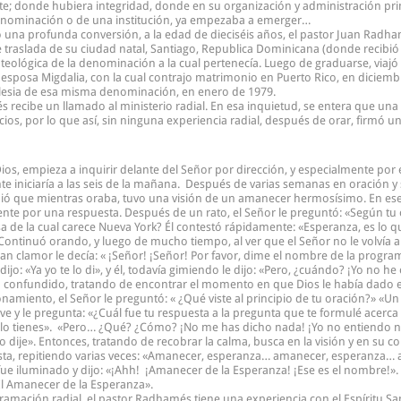
ete; donde hubiera integridad, donde en su organización y administración pr
enominación o de una institución, ya empezaba a emerger…
na profunda conversión, a la edad de dieciséis años, el pastor Juan Radha
se traslada de su ciudad natal, Santiago, Republica Dominicana (donde recibió 
teológica de la denominación a la cual pertenecía. Luego de graduarse, viajó 
esposa Migdalia, con la cual contrajo matrimonio en Puerto Rico, en diciemb
glesia de esa misma denominación, en enero de 1979.
s recibe un llamado al ministerio radial. En esa inquietud, se entera que u
ios, por lo que así, sin ninguna experiencia radial, después de orar, firmó u
s, empieza a inquirir delante del Señor por dirección, y especialmente por 
iniciaría a las seis de la mañana. Después de varias semanas en oración y 
ió que mientras oraba, tuvo una visión de un amanecer hermosísimo. En e
ente por una respuesta. Después de un rato, el Señor le preguntó: «Según tu o
a de la cual carece Nueva York? Él contestó rápidamente: «Esperanza, es lo qu
Continuó orando, y luego de mucho tiempo, al ver que el Señor no le volvía a h
an clamor le decía: « ¡Señor! ¡Señor! Por favor, dime el nombre de la prog
jo: «Ya yo te lo di», y él, todavía gimiendo le dijo: «Pero, ¿cuándo? ¡Yo no he 
guía confundido, tratando de encontrar el momento en que Dios le había dado 
namiento, el Señor le preguntó: « ¿Qué viste al principio de tu oración?» «
e y le pregunta: «¿Cuál fue tu respuesta a la pregunta que te formulé acerca
Ahí lo tienes». «Pero… ¿Qué? ¿Cómo? ¡No me has dicho nada! ¡Yo no entiendo 
e lo dije». Entonces, tratando de recobrar la calma, busca en la visión y en su
esta, repitiendo varias veces: «Amanecer, esperanza… amanecer, esperanza…
e iluminado y dijo: «¡Ahh! ¡Amanecer de la Esperanza! ¡Ese es el nombre!».
El Amanecer de la Esperanza».
mación radial, el pastor Radhamés tiene una experiencia con el Espíritu Santo