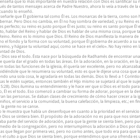
nseña que lo más importante en nuestra relación con Dios es santificar su 
és de tantos mensajes acerca de Padre Nuestro, ahora lo veía a través de la 
 cuando lo enseñó.
señarle que Él gobierna tal como Él es. Los monarcas de la tierra, como so
bernar. Pero Dios no cambia, en Él no hay sombra de variedad, y su Reino es
s perfecto; su reino es justo porque Él es justo; su reino es santo porque Él
, hablar del Reino y hablar de Dios es hablar de una misma cosa, porque ta
eino. Reino es lo mismo que Dios. El Reino de Dios manifiesta la manera de 
 el fondo y la forma con su voluntad, porque Él gobierna de acuerdo a su v
eino, y hágase tu voluntad aquí, como se hace en el cielo». No hay reino en la 
untad de Dios.
e Dios sea el todo. Ésta nace por la búsqueda de Radhamés de encontrar una 
e quería dar el grado en todas las áreas. En la adoración, en la oración, en l
 todas las funciones de la iglesia, él quería ser excelente, pero no alcanzaba,
idiéndole que le resumiera su voluntad, esto es que le dijese una cosa que a
do una sola cosa, le agradaría en todas las demás. Dios lo llevó a 1 Corintio
sas le estén sujetas, entonces también el Hijo mismo se sujetará al que le suj
). Dios ilumina su entendimiento y le hace ver que si Dios es el todo para é
o, Él es el todo. Eso comenzó a cambiar su forma de adorar, porque en la den
 eran las personas. Se daban clases de crecimiento de cómo hacer crecer a la ig
niños, el servicio a la comunidad, la buena calefacción, la limpieza, etc.; en fin
 la gente no se canse.
 le muestra que había un desenfoque en cuanto a la prioridad en el servicio a
e Dios se sintiera bien. El propósito de la adoración no es para que nos sint
aba parte del servicio de adoración, para que la gente se sienta bien, pero pu
medio de la congregación, pero no interrumpimos la adoración a Dios por d
as que llegan por primera vez, pero no como antes, que todo era para que la
el culto a que Dios se sienta bien, porque entendimos que una ofrenda es u