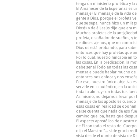
tenga un ministerio profético y la
El Amanecer de la Esperanza es un 
mensaje? El mensaje de la vida de
gente a Dios, porque el profeta ve
que se sepa, nunca hizo un milagro
Dios!» y de él Jesús dijo que era
Muchos profetas de la antigüedad n
profeta, o soñador de sueños, y te
de dioses ajenos, que no conociste
Dios os está probando, para saber
entonces que hay profetas que anu
Por lo cual, nuestro hincapié en t
las cosas. En la predicación, la m
debe ser el Todo en todas las cos
mensaje puede hablar mucho de Cri
entonces nos enfoca y nos enseña l
Por eso, nuestro único objetivo es
servirle en lo auténtico, en la un
toda tu alma, y con todas tus fuer
Asimismo, no dejarnos llevar por la
mensaje de los apóstoles cuando pr
esas cosas en realidad se oponen
darse cuenta que nada de eso fue 
camino que iba, hasta que despué
El aspecto apostólico de nuestro m
de Él con todo el resto del Cuer
dijo el Maestro “… si de gracia rec
vista desde el punto de vista de 