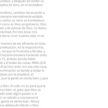
nombre, y después de recibir su
óptica de Dios, en el verdadero
n hombres, cambian de acuerdo a
 siempre eternalmente estable.
 es santo; su reino es bondadoso
l como es Dios así gobierna. Dios
ser y de pensar de Dios. Su Reino
oluntad. Por eso Jesús nos
tierra, ni en nuestra vida, ni en
manera de ser eficiente en todo,
a predicación, en la mayordomía,
 así que se frustraba y lloraba, y
l hacerla estuviera haciendo todo.
s 15, al texto donde Pablo
etó a él todas las cosas, PARA QUE
l ya hizo todo con esa sola cosa.
ominación se tiende a imitar lo
lesia con la amplitud, el
, que la gente se sienta bien, y que
 Dios. El culto no es para que la
amos bien, es para que Dios se
ede estar algún pastor o el
ar un saludo a una persona
 gente se sienta bien. Ahora
na dádiva de tributo a Dios.