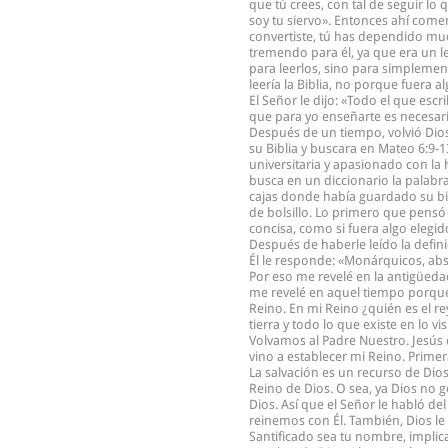
que tú crees, con tal de seguir lo
soy tu siervo». Entonces ahí comen
convertiste, tú has dependido mucho
tremendo para él, ya que era un l
para leerlos, sino para simplement
leería la Biblia, no porque fuera a
El Señor le dijo: «Todo el que es
que para yo enseñarte es necesario
Después de un tiempo, volvió Dios 
su Biblia y buscara en Mateo 6:9-1
universitaria y apasionado con la h
busca en un diccionario la palabra
cajas donde había guardado su bi
de bolsillo. Lo primero que pensó 
concisa, como si fuera algo elegid
Después de haberle leído la defini
Él le responde: «Monárquicos, abs
Por eso me revelé en la antigüeda
me revelé en aquel tiempo porque
Reino. En mi Reino ¿quién es el rey
tierra y todo lo que existe en lo v
Volvamos al Padre Nuestro. Jesús di
vino a establecer mi Reino. Prime
La salvación es un recurso de Dio
Reino de Dios. O sea, ya Dios no 
Dios. Así que el Señor le habló de
reinemos con Él. También, Dios le
Santificado sea tu nombre, implica